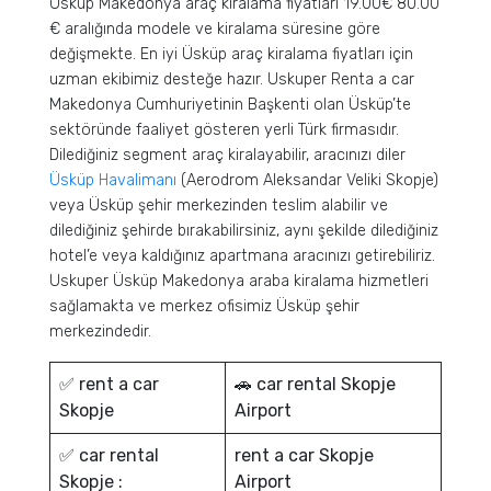
Üsküp Makedonya araç kiralama fiyatları 19.00€ 80.00
€ aralığında modele ve kiralama süresine göre
değişmekte. En iyi Üsküp araç kiralama fiyatları için
uzman ekibimiz desteğe hazır. Uskuper Renta a car
Makedonya Cumhuriyetinin Başkenti olan Üsküp’te
sektöründe faaliyet gösteren yerli Türk firmasıdır.
Dilediğiniz segment araç kiralayabilir, aracınızı diler
Üsküp Havalimanı
(Aerodrom Aleksandar Veliki Skopje)
veya Üsküp şehir merkezinden teslim alabilir ve
dilediğiniz şehirde bırakabilirsiniz, aynı şekilde dilediğiniz
hotel’e veya kaldığınız apartmana aracınızı getirebiliriz.
Uskuper Üsküp Makedonya araba kiralama hizmetleri
sağlamakta ve merkez ofisimiz Üsküp şehir
merkezindedir.
✅ rent a car
🚗 car rental Skopje
Skopje
Airport
✅ car rental
rent a car Skopje
Skopje :
Airport